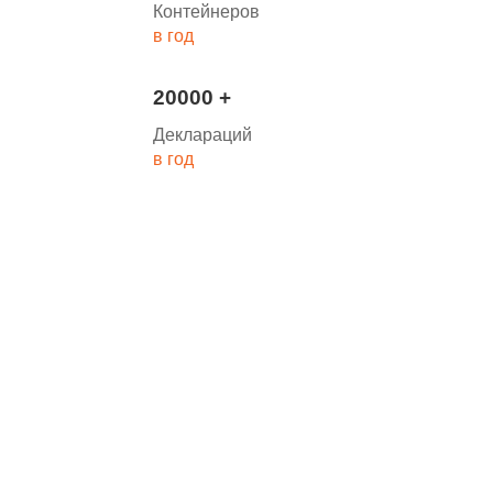
Контейнеров
в год
20000 +
Деклараций
в год