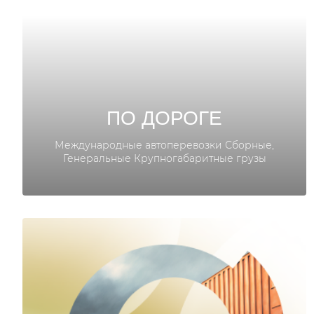
ПО ДОРОГЕ
Международные автоперевозки Сборные,
Генеральные Крупногабаритные грузы