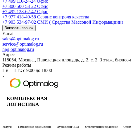
+7 499 110-24-24
Офис
+7 800 500-53-22
Офис
+7 495 128-62-42
Офис
+7 977 418-40-58
Сервис контроля качества
+7 903 534-97-02
СМИ ( Средства Массовой Информациии)
Заказать звонок
E-mail
sales@optimalog.ru
service@optimalog.ru
hr@optimalog.ru
Адрес
115054, Москва., Павелецкая площадь, д. 2, с. 2, 3 этаж, бизнес
Режим работы
Пн. – Пт.: с 9:00 до 18:00
КОМПЛЕКСНАЯ
ЛОГИСТИКА
Услуги
Таможенное оформление
Аутсорсинг ВЭД
Ответственное хранение
Стоим