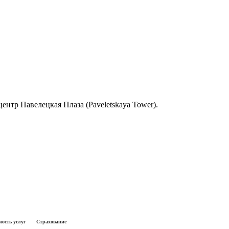
-центр Павелецкая Плаза (Paveletskaya Tower).
ость услуг
Страхование