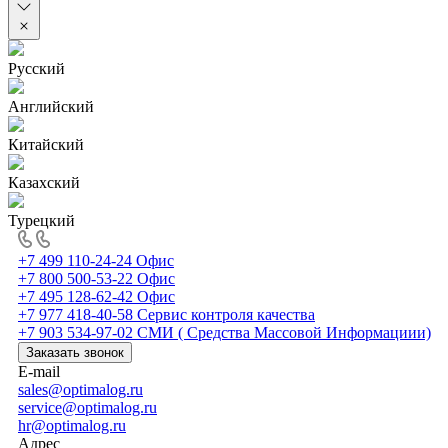
Русский
Английский
Китайский
Казахский
Турецкий
+7 499 110-24-24
Офис
+7 800 500-53-22
Офис
+7 495 128-62-42
Офис
+7 977 418-40-58
Сервис контроля качества
+7 903 534-97-02
СМИ ( Средства Массовой Информациии)
Заказать звонок
E-mail
sales@optimalog.ru
service@optimalog.ru
hr@optimalog.ru
Адрес