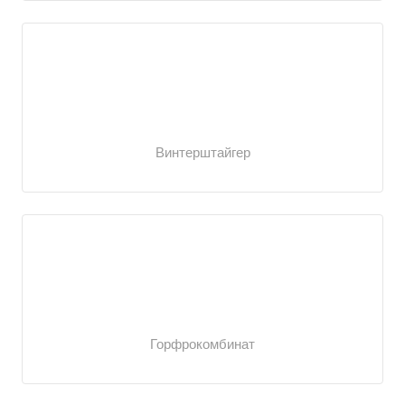
Винтерштайгер
Горфрокомбинат