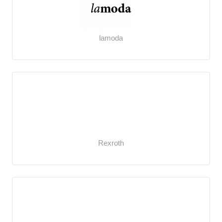
lamoda
Rexroth