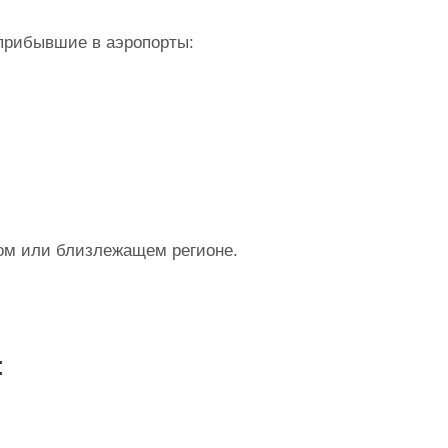
 прибывшие в аэропорты:
ком или близлежащем регионе.
: