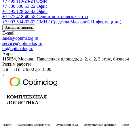
+7 499 110-24-24
Офис
+7 800 500-53-22
Офис
+7 495 128-62-42
Офис
+7 977 418-40-58
Сервис контроля качества
+7 903 534-97-02
СМИ ( Средства Массовой Информациии)
Заказать звонок
E-mail
sales@optimalog.ru
service@optimalog.ru
hr@optimalog.ru
Адрес
115054, Москва., Павелецкая площадь, д. 2, с. 2, 3 этаж, бизнес
Режим работы
Пн. – Пт.: с 9:00 до 18:00
КОМПЛЕКСНАЯ
ЛОГИСТИКА
Услуги
Таможенное оформление
Аутсорсинг ВЭД
Ответственное хранение
Стоим