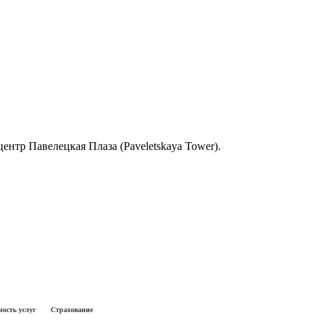
-центр Павелецкая Плаза (Paveletskaya Tower).
ость услуг
Страхование