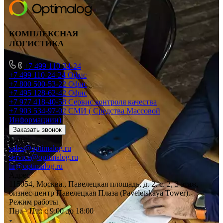
КОМПЛЕКСНАЯ
ЛОГИСТИКА
+7 499 110-24-24
+7 499 110-24-24
Офис
+7 800 500-53-22
Офис
+7 495 128-62-42
Офис
+7 977 418-40-58
Сервис контроля качества
+7 903 534-97-02
СМИ ( Средства Массовой
Информациии)
Заказать звонок
E-mail
sales@optimalog.ru
service@optimalog.ru
hr@optimalog.ru
Адрес
115054, Москва., Павелецкая площадь, д. 2, с. 2, 3 этаж,
бизнес-центр Павелецкая Плаза (Paveletskaya Tower).
Режим работы
Пн. – Пт.: с 9:00 до 18:00