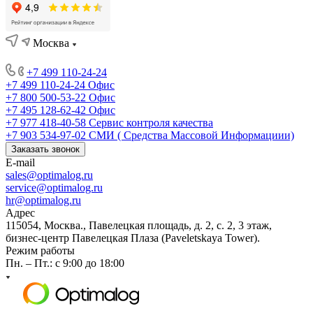
Москва
+7 499 110-24-24
+7 499 110-24-24
Офис
+7 800 500-53-22
Офис
+7 495 128-62-42
Офис
+7 977 418-40-58
Сервис контроля качества
+7 903 534-97-02
СМИ ( Средства Массовой Информациии)
Заказать звонок
E-mail
sales@optimalog.ru
service@optimalog.ru
hr@optimalog.ru
Адрес
115054, Москва., Павелецкая площадь, д. 2, с. 2, 3 этаж,
бизнес-центр Павелецкая Плаза (Paveletskaya Tower).
Режим работы
Пн. – Пт.: с 9:00 до 18:00