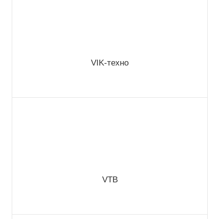
VIK-техно
VTB