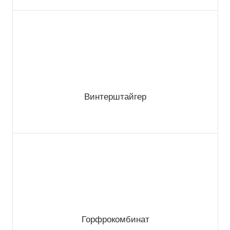
Винтерштайгер
Горфрокомбинат