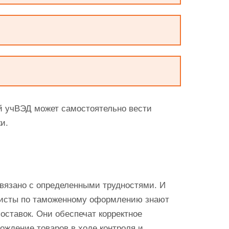
й учВЭД может самостоятельно вести
и.
связано с определенными трудностями. И
алисты по таможенному оформлению знают
ставок. Они обеспечат корректное
ождение товаров в ходе контроля и