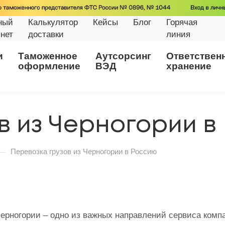
ный
Калькулятор
Кейсы
Блог
Горячая
нет
доставки
линия
и
Таможенное
Аутсорсинг
Ответствен
оформление
ВЭД
хранение
в из Черногории в
—
Перевозка грузов из Черногории в Россию
Черногории – одно из важных направлений сервиса компа