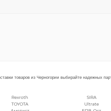
тавки товаров из Черногории выбирайте надежных партн
Rexroth
SIRA
TOYOTA
Ultrate
Аметист
БПВ-Ост