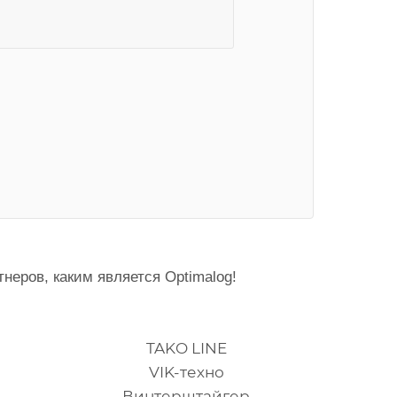
еров, каким является Optimalog!
TAKO LINE
VIK-техно
Винтерштайгер