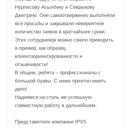
лет. Результатами работы Optimalog мы
всегда довольны.
Особую благодарность по итогам декабря
2023 г. (традиционно самого "горячего"
месяца в году) хочется выразить
Нурписову Асылбеку и Севрюкову
Дмитрию. Они самоотверженно выполняли
все просьбы и закрывали невероятное
количество заявок в кратчайшие сроки.
Этих сотрудников можно смело приводить
в пример, как образец
клиентоориентированности и
отзывчивости!
В общем, ребята – профессионалы с
большой буквы. С ними приятно иметь
дело!