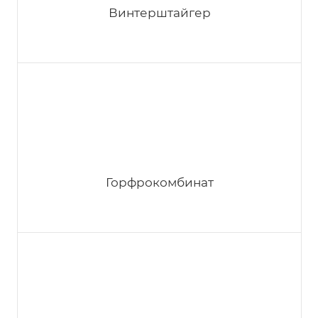
Винтерштайгер
Горфрокомбинат