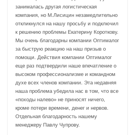
Санкт-Петербург и Коротковой Екатерине –
юристу компании Оптималог за
квалифицированную помощь в поиске
выхода из сложной ситуации, созданную
Поставщиком из ОАЭ. Доставкой груза
занималась другая логистическая
компания, но М.Лисицин незамедлительно
откликнулся на нашу просьбу и подключил
к решению проблемы Екатерину Короткову.
Мы очень благодарны компании Оптималог
за быструю реакцию на наш призыв о
помощи. Действия компании Оптималог
еще раз подтвердили наше впечатление о
высоком профессионализме и командном
духе всех членов компании. Эта недавняя
наша проблема убедила нас в том, что все