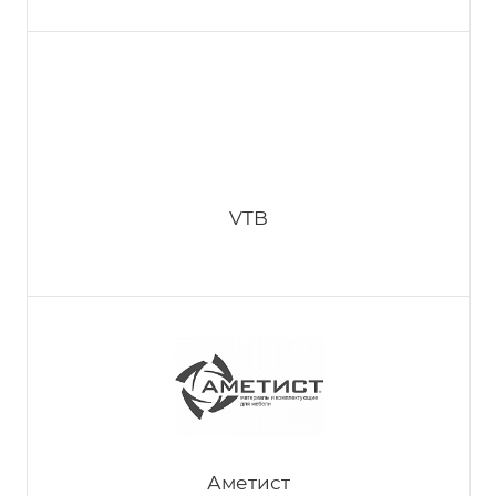
VIK-техно
VTB