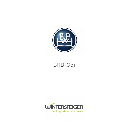
Аметист
БПВ-Ост