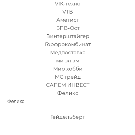
VIK-техно
VTB
Аметист
БПВ-Ост
Винтерштайгер
Горфрокомбинат
Медпоставка
ми эл эм
Мир хобби
МС трейд
САПЕМ ИНВЕСТ
Феликс
Феликс
Гейдельберг