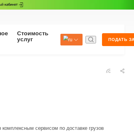
ное
Стоимость
Страхование
услуг
ПОДАТЬ З
Select Language
▼
я комплексным сервисом по доставке грузов