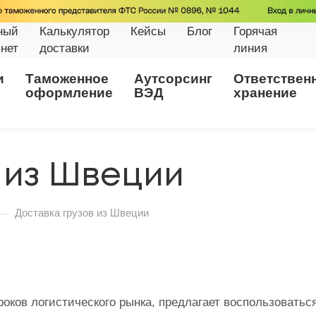
ный
Калькулятор
Кейсы
Блог
Горячая
нет
доставки
линия
и
Таможенное
Аутсорсинг
Ответствен
оформление
ВЭД
хранение
 из Швеции
—
Доставка грузов из Швеции
роков логистического рынка, предлагает воспользоватьс