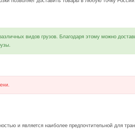
озки позволяет доставить товары в любую точку России
азличных видов грузов. Благодаря этому можно достави
рузы.
ени.
остью и является наиболее предпочтительной для тра