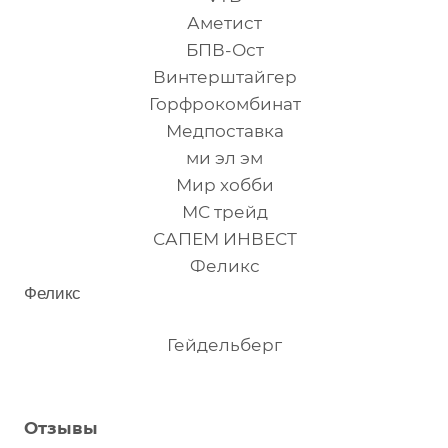
Аметист
БПВ-Ост
Винтерштайгер
Горфрокомбинат
Медпоставка
ми эл эм
Мир хобби
МС трейд
САПЕМ ИНВЕСТ
Феликс
Феликс
Гейдельберг
Отзывы