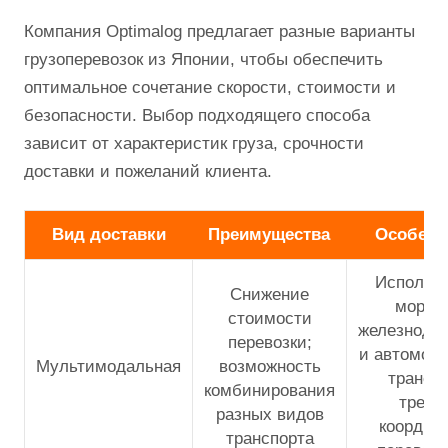
Компания Optimalog предлагает разные варианты
грузоперевозок из Японии, чтобы обеспечить
оптимальное сочетание скорости, стоимости и
безопасности. Выбор подходящего способа
зависит от характеристик груза, срочности
доставки и пожеланий клиента.
Вид доставки
Преимущества
Особенн
Использу
Снижение
морско
стоимости
железнодо
перевозки;
и автомоб
Мультимодальная
возможность
транспо
комбинирования
требу
разных видов
координ
транспорта