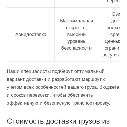
перевозч
Быстр
Максимальная
достав
скорость;
подходит
Авиадоставка
высокий
срочны
уровень
ценных гр
безопасности
ограничен
весу и габ
Наши специалисты подберут оптимальный
вариант доставки и разработают маршрут с
учетом всех особенностей вашего груза, бюджета
и сроков перевозки, чтобы обеспечить
эффективную и безопасную транспортировку.
Cтоимость доставки грузов из