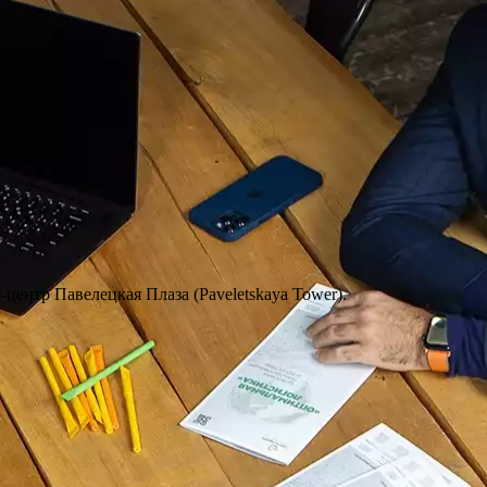
с-центр Павелецкая Плаза (Paveletskaya Tower).