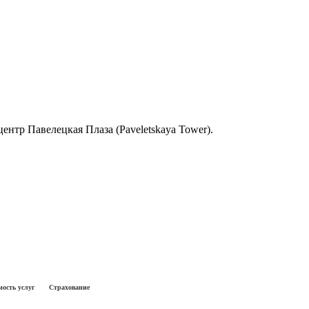
-центр Павелецкая Плаза (Paveletskaya Tower).
ость услуг
Страхование