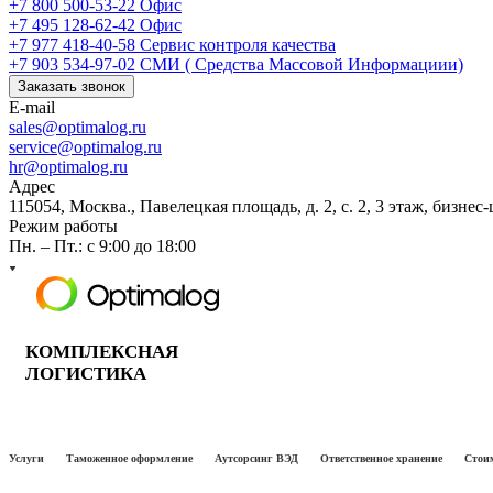
+7 800 500-53-22
Офис
+7 495 128-62-42
Офис
+7 977 418-40-58
Сервис контроля качества
+7 903 534-97-02
СМИ ( Средства Массовой Информациии)
Заказать звонок
E-mail
sales@optimalog.ru
service@optimalog.ru
hr@optimalog.ru
Адрес
115054, Москва., Павелецкая площадь, д. 2, с. 2, 3 этаж, бизнес
Режим работы
Пн. – Пт.: с 9:00 до 18:00
КОМПЛЕКСНАЯ
ЛОГИСТИКА
Услуги
Таможенное оформление
Аутсорсинг ВЭД
Ответственное хранение
Стоим