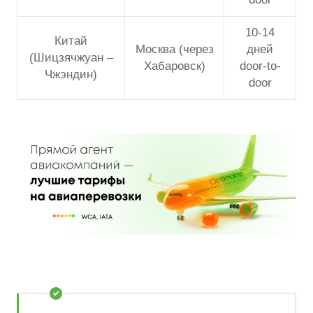
10-14
Китай
Москва (через
дней
(Шицзячжуан –
Хабаровск)
door-to-
Чжэндин)
door