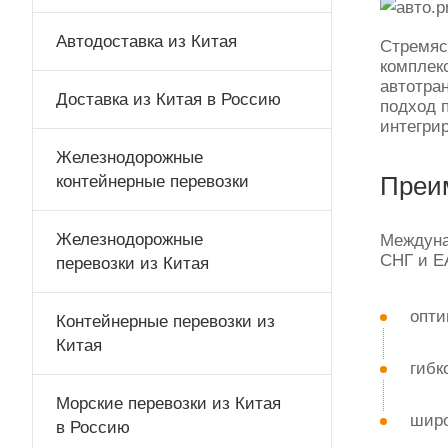
Автодоставка из Китая
Стремяс
комплек
автотра
Доставка из Китая в Россию
подход 
интегри
Железнодорожные
контейнерные перевозки
Преи
Железнодорожные
Междуна
СНГ и Е
перевозки из Китая
опти
Контейнерные перевозки из
Китая
гибк
Морские перевозки из Китая
широ
в Россию