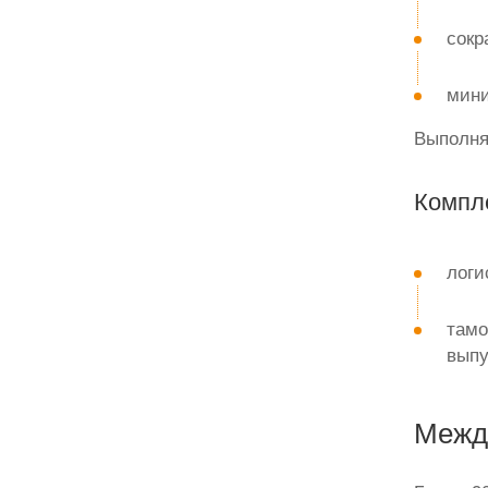
сокр
мини
Выполня
Компле
логи
тамо
выпу
Между