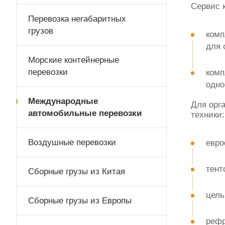
Сервис 
Перевозка негабаритных
грузов
комп
для 
Морские контейнерные
перевозки
комп
одно
Международные
Для орг
автомобильные перевозки
техники:
Воздушные перевозки
евро
тент
Сборные грузы из Китая
цель
Сборные грузы из Европы
рефр