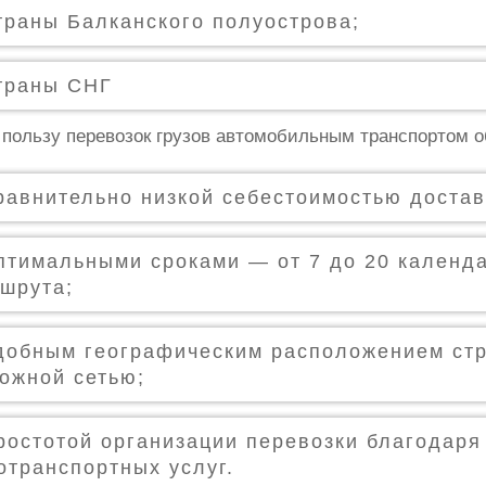
траны Балканского полуострова;
траны СНГ
 пользу перевозок грузов автомобильным транспортом о
равнительно низкой себестоимостью доставк
птимальными сроками — от 7 до 20 календа
шрута;
добным географическим расположением стр
ожной сетью;
ростотой организации перевозки благодар
отранспортных услуг.