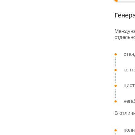
Генера
Междунар
отдельно
стан
конт
цист
нега
В отличи
полн