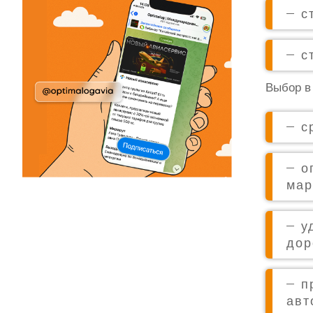
с
с
Выбор в
с
о
мар
у
дор
п
авт