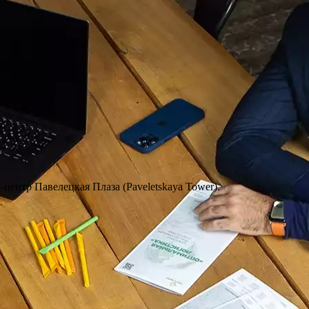
с-центр Павелецкая Плаза (Paveletskaya Tower).