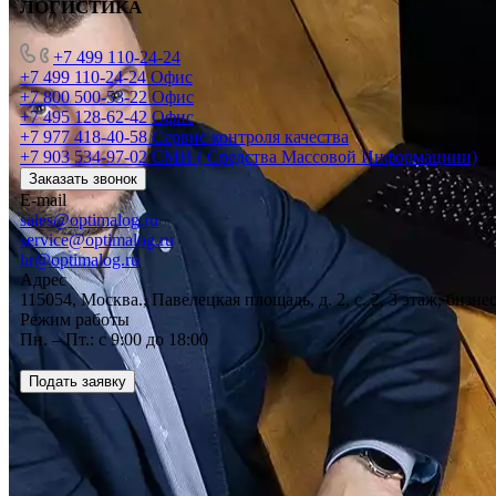
ЛОГИСТИКА
+7 499 110-24-24
+7 499 110-24-24
Офис
+7 800 500-53-22
Офис
+7 495 128-62-42
Офис
+7 977 418-40-58
Сервис контроля качества
+7 903 534-97-02
СМИ ( Средства Массовой Информациии)
Заказать звонок
E-mail
sales@optimalog.ru
service@optimalog.ru
hr@optimalog.ru
Адрес
115054, Москва., Павелецкая площадь, д. 2, с. 2, 3 этаж, бизне
Режим работы
Пн. – Пт.: с 9:00 до 18:00
Подать заявку