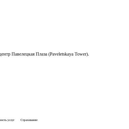
-центр Павелецкая Плаза (Paveletskaya Tower).
ость услуг
Страхование