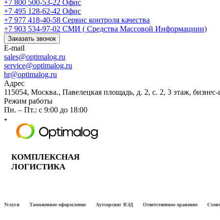
+7 800 500-53-22
Офис
+7 495 128-62-42
Офис
+7 977 418-40-58
Сервис контроля качества
+7 903 534-97-02
СМИ ( Средства Массовой Информациии)
Заказать звонок
E-mail
sales@optimalog.ru
service@optimalog.ru
hr@optimalog.ru
Адрес
115054, Москва., Павелецкая площадь, д. 2, с. 2, 3 этаж, бизнес
Режим работы
Пн. – Пт.: с 9:00 до 18:00
КОМПЛЕКСНАЯ
ЛОГИСТИКА
Услуги
Таможенное оформление
Аутсорсинг ВЭД
Ответственное хранение
Стоим