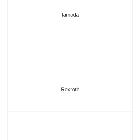
lamoda
Rexroth