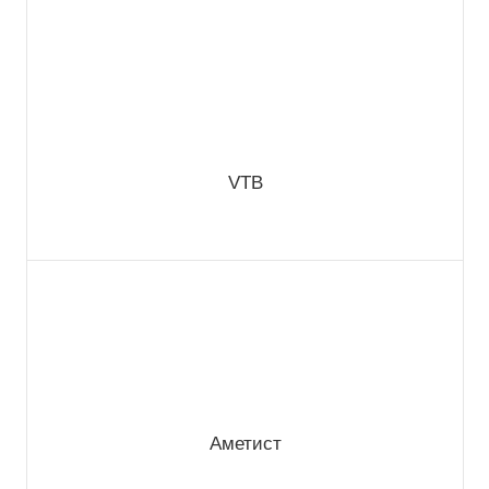
VTB
Аметист